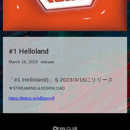
#1 Helloland
March 16, 2023
release
「#1 Helloland)」を2023/3/16にリリース
▼STREAMING＆DOWNLOAD
https://linkco.re/sEtgvny9
FAN CLUB