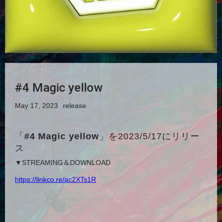
#4 Magic yellow
May 17, 2023
release
「
#4 Magic yellow
」を2023/5/17にリリー
ス
▼STREAMING＆DOWNLOAD
https://linkco.re/ac2XTs1R