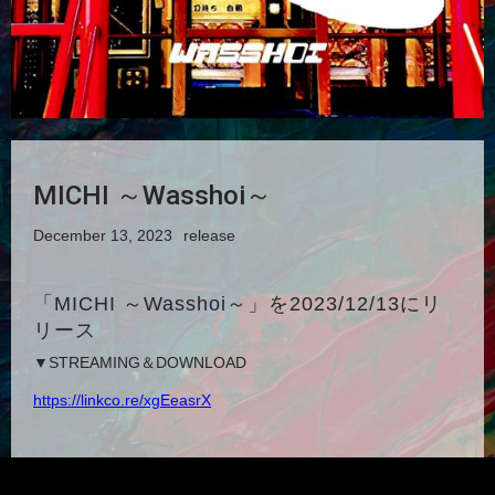
MICHI ～Wasshoi～
December 13, 2023
release
「MICHI ～Wasshoi～」を2023/12/13にリ
リース
▼STREAMING＆DOWNLOAD
https://linkco.re/xgEeasrX