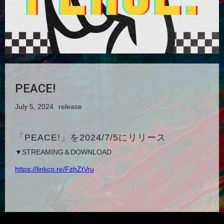
PEACE!
July 5, 2024
release
「PEACE!」を2024/7/5にリリース
▼STREAMING＆DOWNLOAD
https://linkco.re/FzhZtVru