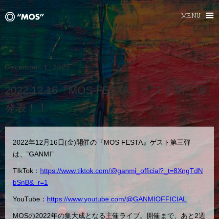
MENU
December 1, 2022
2022.12.16『MOS FESTA』ゲスト第三弾
発表！！
2022年12月16日(金)開催の『MOS FESTA』ゲスト第三弾
は、”GANMI”
TIkTok：
https://www.tiktok.com/@ganmi_official?_t=8XngTdN
bSnB&_r=1
YouTube：
https://www.youtube.com/@GANMIOFFICIAL
‍MOSの2022年の集大成となる主催ライブ。開催まで、あと2週