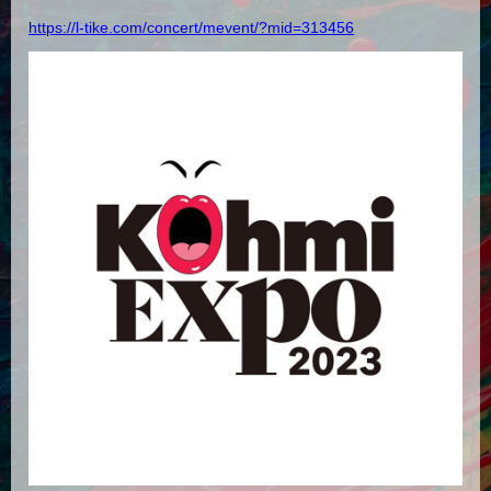
https://l-tike.com/concert/mevent/?mid=313456