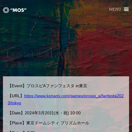
MENU
March 10, 2024
【イベント出演】プロスピAファンフェス
タ in東京
【Event】プロスピAファンフェスタ in東京
【URL】
https://www.konami.com/games/prospi_a/fanfesta202
3/tokyo
【Date】2024年3月20日(水・祝) 10:00
【Place】東京ドームシティ プリズムホール