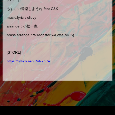
もすごい音楽しようね feat.C&K
music,lyric：clievy
arrange：小松一也
brass arrange：W.Monster w/Lotta(MOS)
[STORE]
https://linkco.re/2RuN7cCe