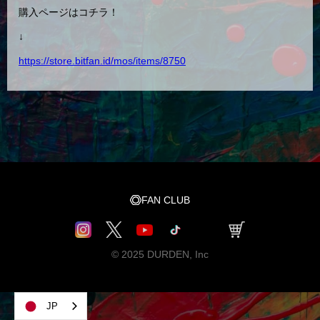
購入ページはコチラ！
↓
https://store.bitfan.id/mos/items/8750
FAN CLUB
© 2025 DURDEN, Inc
JP