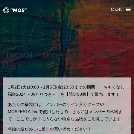
MENU
January 1, 2024
【NEWS】「MOSおもてなし福袋2024」
販売！！
1月2日(火)10:00～1月5日(金)23:59までの期間、「おもてなし
福袋2024 ～あたりつき～」を【限定50個】で販売します！
あたりの福袋には、メンバーのサイン入りグッズや
MOSFESTA 2ndで使用したもの、さらにはメンバーの私物ま
で、ここでしか手に入らない特別な品物をご用意しています！
年始の運だめしに是非お買い求めください！