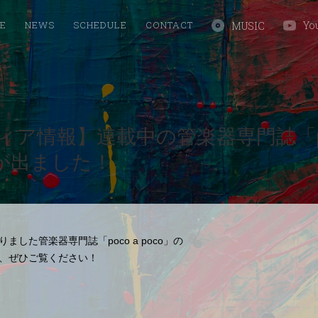
LE
NEWS
SCHEDULE
CONTACT
Yo
MUSIC
ィア情報】連載中の管楽器専門誌「po
号が出ました！
ました管楽器専門誌「poco a poco」の
で、ぜひご覧ください！