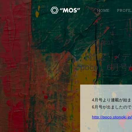
HOME
PROFI
June 16, 2018
【雑誌・メデ
poco」6月
4月号より連載が始まり
6月号が出ましたの
http://poco.otonoki.jp/