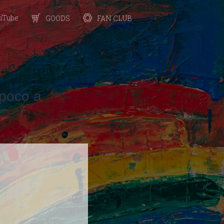
uTube
FAN CLUB
GOODS
co a