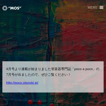
MENU
July 10, 2018
【雑誌・メディア情報】連載中の管楽器専
門誌「poco a poco」7月号が出ました！
4月号より連載が始まりました管楽器専門誌「poco a poco」の
7月号が出ましたので、ぜひご覧ください！
http://poco.otonoki.jp/