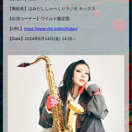
【番組名】はみだししゃべくりラジオ キックス
【出演コーナー】ワイルド鑑定団
【URL】
https://www.ybs.jp/kks/friday/
【Date】2024年6月14日(金) 14:15～