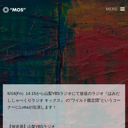
MENU
June 13, 2024
【ラジオ出演】山梨YBSラジオ『はみだ
ししゃべくりラジオ キックス』にLottaが
ゲスト出演！
6/14(Fri）14:15から山梨YBSラジオにて放送のラジオ『はみだ
ししゃべくりラジオ キックス』 の”ワイルド鑑定団”というコー
ナーにLottaが出演します！
【放送局】山梨YBSラジオ