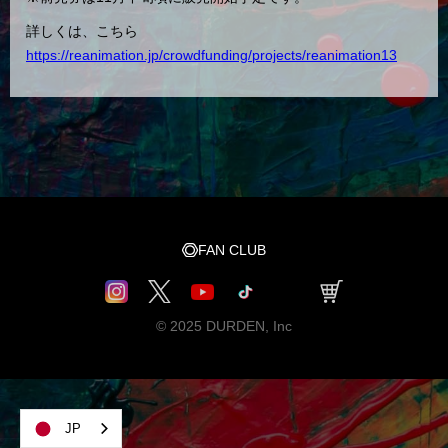
詳しくは、こちら
https://reanimation.jp/crowdfunding/projects/reanimation13
FAN CLUB
© 2025 DURDEN, Inc
JP