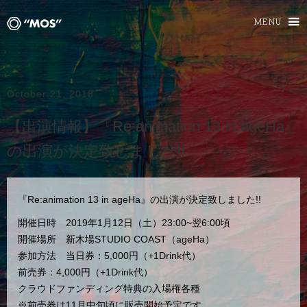
MENU
October 21, 2018
【出演情報】『Re:animation 13 in ageHa』
の出演が決定致しました!!
『Re:animation 13 in ageHa』の出演が決定致しました!!
開催日時 2019年1月12日（土）23:00~翌6:00頃
開催場所 新木場STUDIO COAST（ageHa）
参加方法 当日券：5,000円（+1Drink代）
前売券：4,000円（+1Drink代）
クラウドファンディング特典の入場権各種
※前売券は11月中旬頃に販売開始予定です。