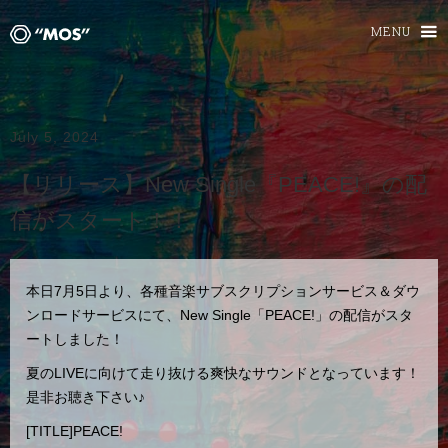
MENU
July 5, 2024
【リリース】New Single『PEACE!』の配
信がスタート！！
本日7月5日より、各種音楽サブスクリプションサービス＆ダウ
ンロードサービスにて、New Single「PEACE!」の配信がスタ
ートしました！
夏のLIVEに向けて走り抜ける爽快なサウンドとなっています！
是非お聴き下さい♪
[TITLE]PEACE!