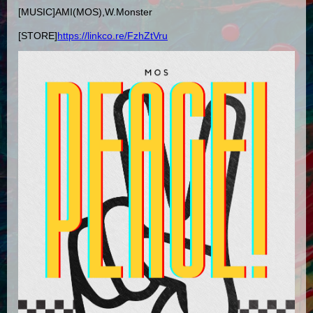
[MUSIC]AMI(MOS),W.Monster
[STORE]
https://linkco.re/FzhZtVru