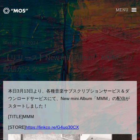
MENU
March 18, 2024
【リリース】New mini Album「MMM」の
配信がスタート
本日3月13日より、各種音楽サブスクリプションサービス＆ダ
ウンロードサービスにて、New mini Album「MMM」の配信が
スタートしました！
[TITLE]MMM
[STORE]
https://linkco.re/G4uq30CX