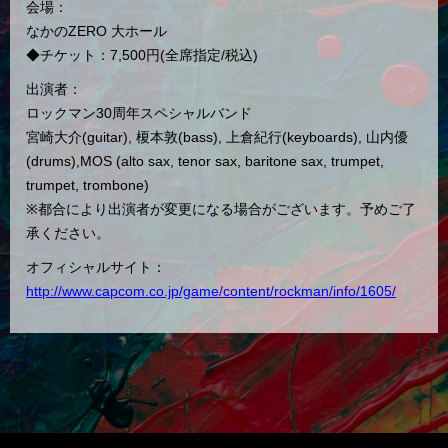
会場：
なかのZERO 大ホール
◆チケット：7,500円(全席指定/税込)
出演者：
ロックマン30周年スペシャルバンド
宮崎大介(guitar), 榎本敦(bass), 上倉紀行(keyboards), 山内優
(drums),MOS (alto sax, tenor sax, baritone sax, trumpet,
trumpet, trombone)
※都合により出演者が変更になる場合がございます。予めご了
承ください。
オフィシャルサイト：
http://www.capcom.co.jp/game/content/rockman/info/1605/