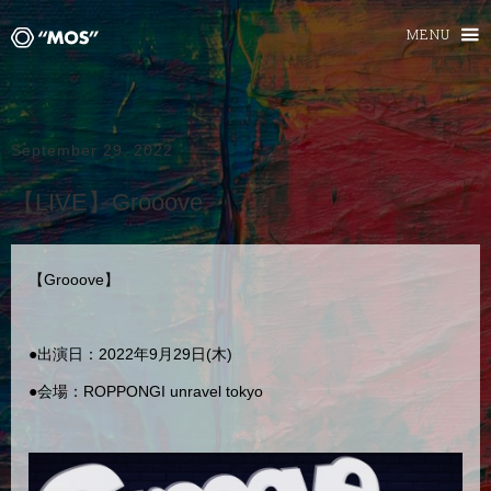
MENU
September 29, 2022
【LIVE】Grooove
【Grooove】
●出演日：2022年9月29日(木)
●会場：ROPPONGI unravel tokyo